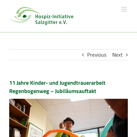
Skip
to
content
Previous
Next
11 Jahre Kinder- und Jugendtrauerarbeit
Regenbogenweg – Jubiläumsauftakt
View
Larger
Image