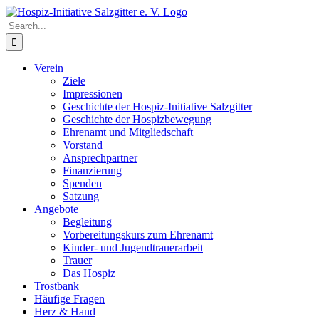
Skip
to
Search
content
for:
Verein
Ziele
Impressionen
Geschichte der Hospiz-Initiative Salzgitter
Geschichte der Hospizbewegung
Ehrenamt und Mitgliedschaft
Vorstand
Ansprechpartner
Finanzierung
Spenden
Satzung
Angebote
Begleitung
Vorbereitungskurs zum Ehrenamt
Kinder- und Jugendtrauerarbeit
Trauer
Das Hospiz
Trostbank
Häufige Fragen
Herz & Hand