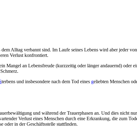
 dem Alltag verbannt sind. Im Laufe seines Lebens wird aber jeder v
ren Verlust konfrontiert.
 ein Mangel an Lebensfreude (kurzzeitig oder länger andauernd) oder e
 Schmerz.
S
terbens und insbesondere nach dem Tod eines
g
eliebten Menschen ode
Trauerbewältigung und während der Trauerphasen an. Und dies nicht nur
artender Verlust eines Menschen durch eine Erkrankung, die zum Tode f
oder in der Geschäftsstelle stattfinden.