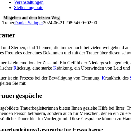
Veranstaltungen
Stellenangebote
Mitgehen auf dem letzten Weg
Trauer
Daniel Salinger
2024-06-21T08:54:09+02:00
rauer
d und Sterben, sind Themen, die immer noch bei vielen weitgehend aus
nes Freundes oder eines Bekannten und mit der Trauer über diesen schwe
auer ist ein emotionaler Zustand. Ein Gefühl der Niedergeschlagenheit,
elischer
R
ückzug, eine starke
K
ränkung, ein Überwinden von Leid und
auer ist ein Prozess bei der Bewältigung von Trennung,
K
rankheit, des
leiten Sie mit:
rauergespäche
sgebildete Trauerbegleiterinnen bieten Ihnen gezielte Hilfe bei Ihrer 
ehenden Person betrauern, sondern auch für Menschen, denen ein zu erw
rsönliche Trauer hier im Vordergrund. Diese Gespräche können zu Hause 
auerbegleitung/Gespräche für Erwachsene: