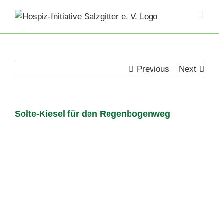
Skip
to
content
Previous
Next
Solte-Kiesel für den Regenbogenweg
View
Larger
Image