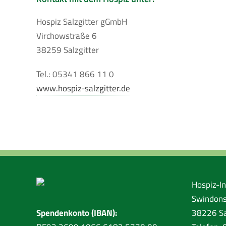
Hospiz Salzgitter gGmbH
Virchowstraße 6
38259 Salzgitter
Tel.: 05341 866 11 0
www.hospiz-salzgitter.de
Hospiz-Ini
Swindons
Spendenkonto (IBAN):
38226 Sa