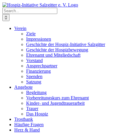
Skip
to
Search
content
for:
Verein
Ziele
Impressionen
Geschichte der Hospiz-Initiative Salzgitter
Geschichte der Hospizbewegung
Ehrenamt und Mitgliedschaft
Vorstand
Ansprechpartner
Finanzierung
Spenden
Satzung
Angebote
Begleitung
Vorbereitungskurs zum Ehrenamt
Kinder- und Jugendtrauerarbeit
Trauer
Das Hospiz
Trostbank
Häufige Fragen
Herz & Hand