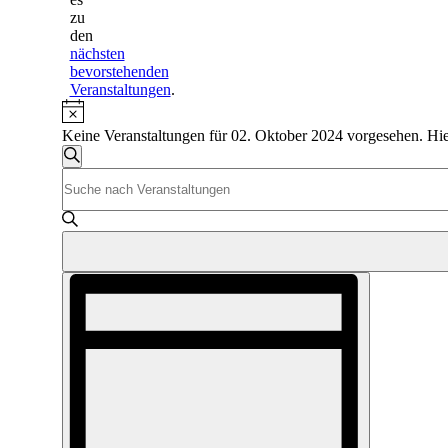
zu
den
nächsten
bevorstehenden
Veranstaltungen
.
Hinweis
Keine Veranstaltungen für 02. Oktober 2024 vorgesehen. Hie
Veranstaltungen
Suche
Bitte
Suche
Schlüsselwort
und
eingeben.
Suche
Ansichten,
nach
Navigation
Veranstaltungen
Veranstaltung
Schlüsselwort.
Ansichten-
Navigation