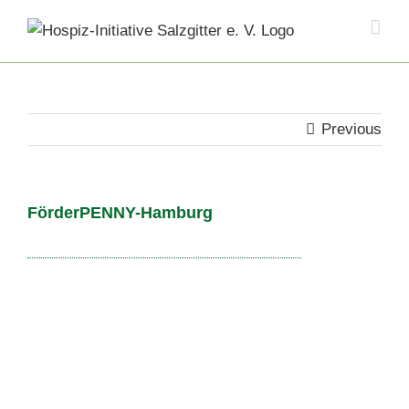
Skip
to
content
Previous
FörderPENNY-Hamburg