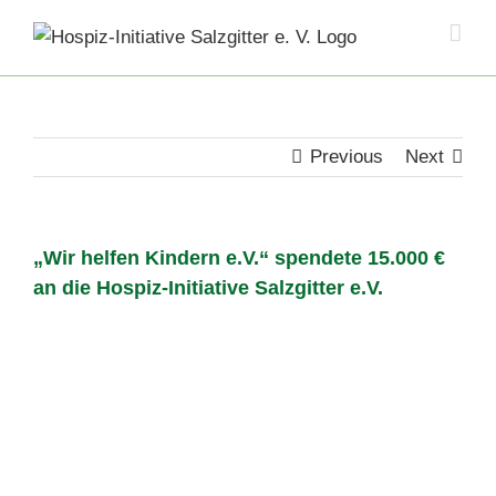
Skip
to
content
Previous
Next
„Wir helfen Kindern e.V.“ spendete 15.000 €
an die Hospiz-Initiative Salzgitter e.V.
View
Larger
Image