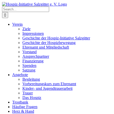
Skip
to
Search
content
for:
Verein
Ziele
Impressionen
Geschichte der Hospiz-Initiative Salzgitter
Geschichte der Hospizbewegung
Ehrenamt und Mitgliedschaft
Vorstand
Ansprechpartner
Finanzierung
Spenden
Satzung
Angebote
Begleitung
Vorbereitungskurs zum Ehrenamt
Kinder- und Jugendtrauerarbeit
Trauer
Das Hospiz
Trostbank
Häufige Fragen
Herz & Hand