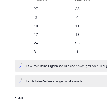
Kalender
von
0
0
27
28
Veranstaltungen
Veranstaltungen
Veranstaltungen
0
0
3
4
Veranstaltungen
Veranstaltungen
0
0
10
11
Veranstaltungen
Veranstaltungen
0
0
17
18
Veranstaltungen
Veranstaltungen
0
0
24
25
Veranstaltungen
Veranstaltungen
0
0
31
1
Veranstaltungen
Veranstaltungen
Es wurden keine Ergebnisse für diese Ansicht gefunden. Hier 
Hinweis
Es gibt keine Veranstaltungen an diesem Tag.
Hinweis
Juli