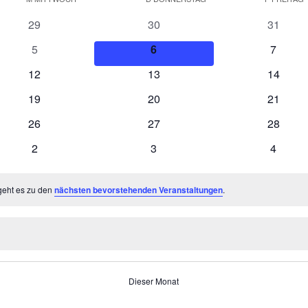
0
0
0
29
30
31
Veranstaltungen
Veranstaltungen
Veranst
0
0
0
5
6
7
Veranstaltungen
Veranstaltungen
Veranst
0
0
0
12
13
14
Veranstaltungen
Veranstaltungen
Veranst
0
0
0
19
20
21
Veranstaltungen
Veranstaltungen
Veranst
0
0
0
26
27
28
Veranstaltungen
Veranstaltungen
Veranst
0
0
0
2
3
4
Veranstaltungen
Veranstaltungen
Veranst
geht es zu den
nächsten bevorstehenden Veranstaltungen
.
Dieser Monat