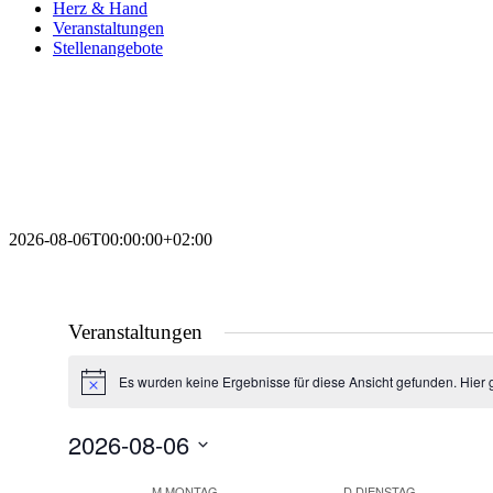
Herz & Hand
Veranstaltungen
Stellenangebote
2026-08-06T00:00:00+02:00
Veranstaltungen
Es wurden keine Ergebnisse für diese Ansicht gefunden. Hier 
Hinweis
2026-08-06
Datum
wählen.
M
MONTAG
D
DIENSTAG