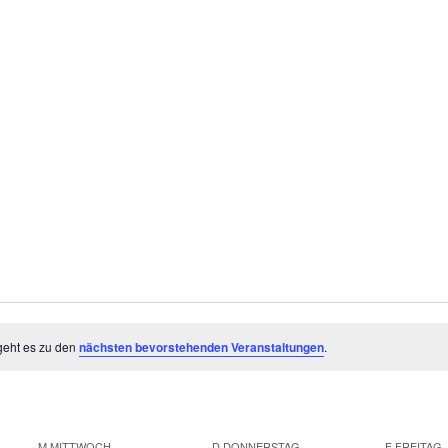
geht es zu den
nächsten bevorstehenden Veranstaltungen
.
M
MITTWOCH
D
DONNERSTAG
F
FREITAG