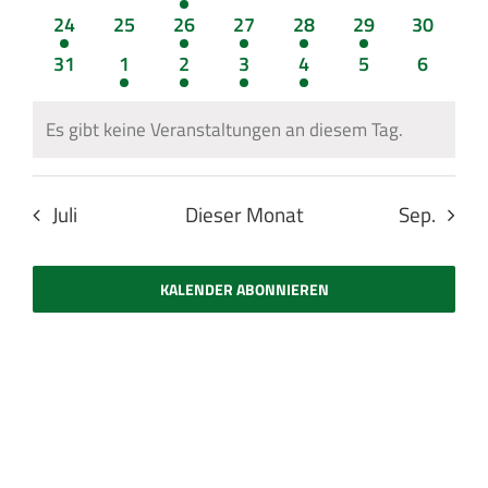
Veranstaltungen
Veranstaltungen
Veranstaltung
Veranstaltungen
Veranstaltungen
Veranstaltunge
Veransta
1
0
1
1
1
1
0
24
25
26
27
28
29
30
Veranstaltung
Veranstaltungen
Veranstaltung
Veranstaltung
Veranstaltung
Veranstaltung
Veransta
0
2
1
1
1
0
0
31
1
2
3
4
5
6
Veranstaltungen
Veranstaltungen
Veranstaltung
Veranstaltung
Veranstaltung
Veranstaltunge
Veranst
Es gibt keine Veranstaltungen an diesem Tag.
Hinweis
Juli
Dieser Monat
Sep.
KALENDER ABONNIEREN