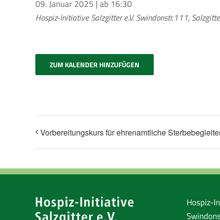
09. Januar 2025 | ab 16:30
Hospiz-Initiative Salzgitter e.V.
Swindonstr.111, Salzgitt
ZUM KALENDER HINZUFÜGEN
Vorbereitungskurs für ehrenamtliche Sterbebegleite
Hospiz-Ini
Swindons