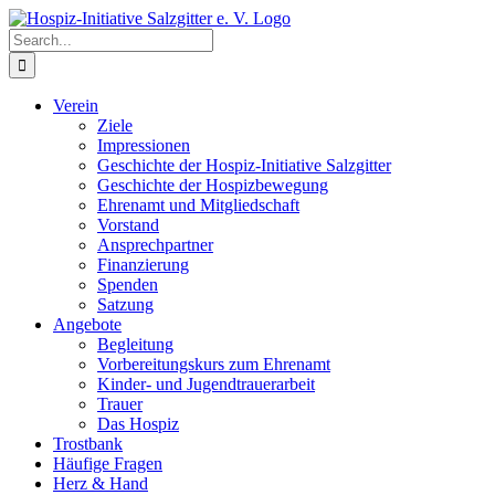
Skip
to
Search
content
for:
Verein
Ziele
Impressionen
Geschichte der Hospiz-Initiative Salzgitter
Geschichte der Hospizbewegung
Ehrenamt und Mitgliedschaft
Vorstand
Ansprechpartner
Finanzierung
Spenden
Satzung
Angebote
Begleitung
Vorbereitungskurs zum Ehrenamt
Kinder- und Jugendtrauerarbeit
Trauer
Das Hospiz
Trostbank
Häufige Fragen
Herz & Hand