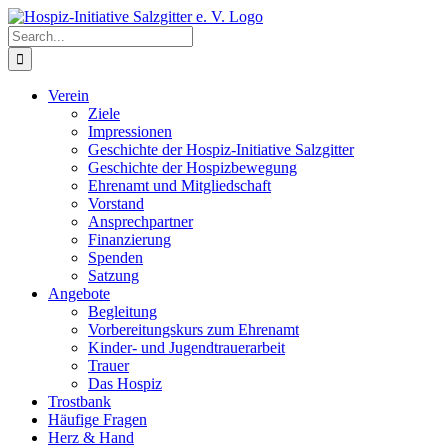
Skip
to
Search
content
for:
Verein
Ziele
Impressionen
Geschichte der Hospiz-Initiative Salzgitter
Geschichte der Hospizbewegung
Ehrenamt und Mitgliedschaft
Vorstand
Ansprechpartner
Finanzierung
Spenden
Satzung
Angebote
Begleitung
Vorbereitungskurs zum Ehrenamt
Kinder- und Jugendtrauerarbeit
Trauer
Das Hospiz
Trostbank
Häufige Fragen
Herz & Hand