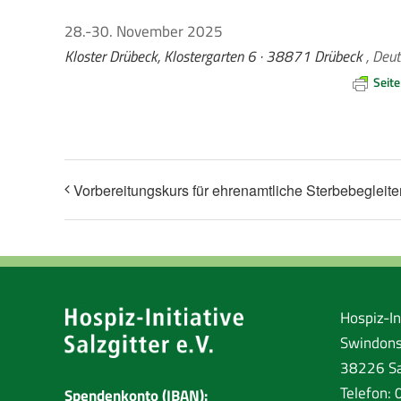
28.-30. November 2025
Kloster Drübeck, Klostergarten 6 · 38871 Drübeck
, Deu
Seit
Vorbereitungskurs für ehrenamtliche Sterbebegleite
Hospiz-Ini
Swindons
38226 Sa
Telefon:
Spendenkonto (IBAN):