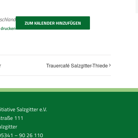
tschland
ZUM KALENDER HINZUFÜGEN
e drucken
r
Trauercafé Salzgitter-Thiede
tiative Salzgitter e.V.
traße 111
lzgitter
 05341 – 90 26 110