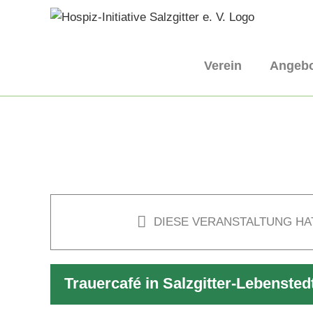
Skip
to
content
Verein
Angeb
DIESE VERANSTALTUNG HA
Trauercafé in Salzgitter-Lebensted