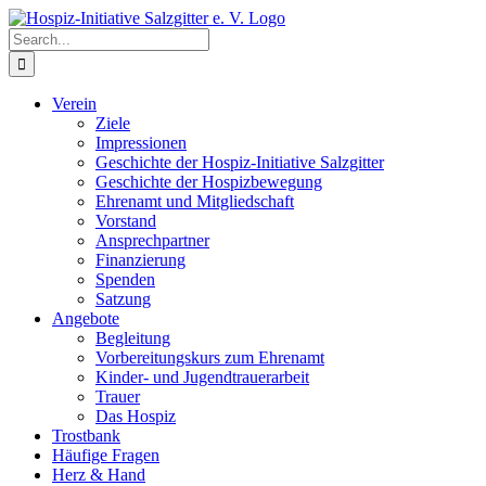
Skip
to
Search
content
for:
Verein
Ziele
Impressionen
Geschichte der Hospiz-Initiative Salzgitter
Geschichte der Hospizbewegung
Ehrenamt und Mitgliedschaft
Vorstand
Ansprechpartner
Finanzierung
Spenden
Satzung
Angebote
Begleitung
Vorbereitungskurs zum Ehrenamt
Kinder- und Jugendtrauerarbeit
Trauer
Das Hospiz
Trostbank
Häufige Fragen
Herz & Hand