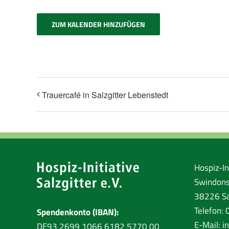
ZUM KALENDER HINZUFÜGEN
Trauercafé in Salzgitter Lebenstedt
Hospiz-Ini
Swindons
38226 Sa
Telefon:
Spendenkonto (IBAN):
E-Mail:
i
DE93 2699 1066 6182 5770 00