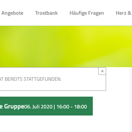
Angebote
Trostbank
Häufige Fragen
Herz &
×
T BEREITS STATTGEFUNDEN.
ne Gruppe
06. Juli 2020 | 16:00
-
18:00