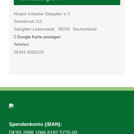
Hospiz-Initiative Salzgitter e.V.
Swindonstr.111
Salzgitter-Lebenstedt
,
38226
Deutschland
Google Karte anzeigen
Telefon
05341-9026110
Spendenkonto (IBAN):
DE93 2699 1066 6182 5770 00