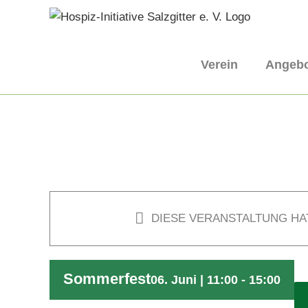
Skip
to
content
Verein
Angeb
DIESE VERANSTALTUNG HA
Sommerfest
06. Juni | 11:00
-
15:00