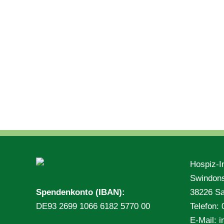
Hospiz-In
Swindons
Spendenkonto (IBAN):
38226 Sal
DE93 2699 1066 6182 5770 00
Telefon:
E-Mail:
i