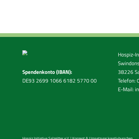
Hospiz-Ini
Swindons
Spendenkonto (IBAN):
38226 Sa
DE93 2699 1066 6182 5770 00
Telefon:
E-Mail:
i
Hospiz Initiative Salzgitter e.V. | Konzept & Umsetzung
kreativburschen