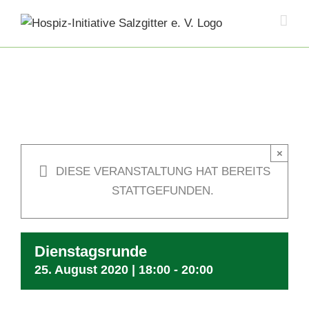
Skip
to
content
×
DIESE VERANSTALTUNG HAT BEREITS
STATTGEFUNDEN.
Dienstagsrunde
25. August 2020 | 18:00
-
20:00