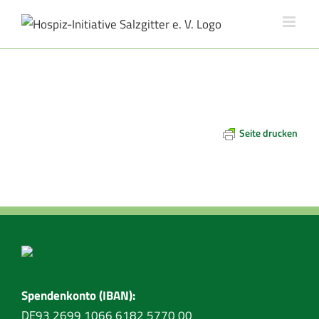
Skip
to
content
Seite drucken
Spendenkonto (IBAN):
DE93 2699 1066 6182 5770 00