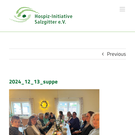
Skip
to
content
Previous
2024_12_13_suppe