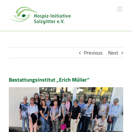
Skip
to
content
Previous
Next
Bestattungsinstitut „Erich Müller“
View
Larger
Image