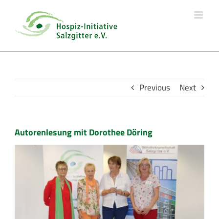
Skip
to
content
Previous
Next
Autorenlesung mit Dorothee Döring
View
Larger
Image