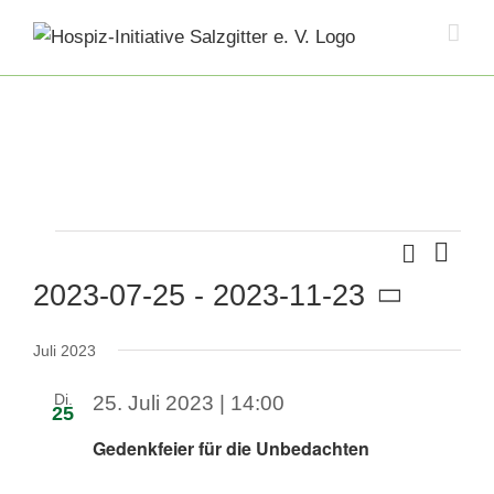
Skip
to
content
Veranstaltungen
Suche
Veran
Veranst
Liste
Ansi
2023-07-25
 - 
2023-11-23
Suche
Navig
Datum
und
Juli 2023
wählen.
Ansichte
Di.
25. Juli 2023 | 14:00
Navigati
25
Gedenkfeier für die Unbedachten