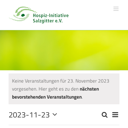
Skip
to
content
Veranstaltungen
Keine Veranstaltungen für 23. November 2023
für
vorgesehen. Hier geht es zu den
nächsten
Hinweis
23.
bevorstehenden Veranstaltungen
.
November
2023-11-23
Veran
2023
Suche
Veranstal
Tag
Ansic
Datum