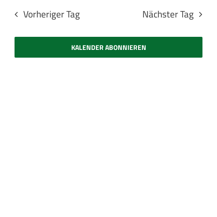
Suche
Navig
wählen.
Vorheriger Tag
Nächster Tag
und
Ansichten
Navigatio
KALENDER ABONNIEREN